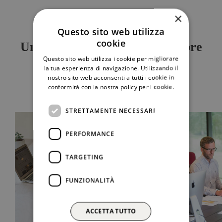
×
Questo sito web utilizza
IL NOSTRO TEAM
cookie
Un team di professionisti sempre
Questo sito web utilizza i cookie per migliorare
al tuo servizio.
la tua esperienza di navigazione. Utilizzando il
nostro sito web acconsenti a tutti i cookie in
conformità con la nostra policy per i cookie.
STRETTAMENTE NECESSARI
PERFORMANCE
TARGETING
FUNZIONALITÀ
ACCETTA TUTTO