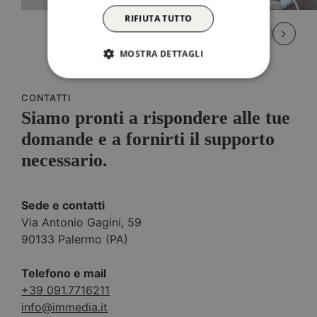
RIFIUTA TUTTO
MOSTRA DETTAGLI
CONTATTI
Siamo pronti a rispondere alle tue
domande e a fornirti il supporto
necessario.
Sede e contatti
Via Antonio Gagini, 59
90133 Palermo (PA)
Telefono e mail
+39 091.7716211
info@immedia.it