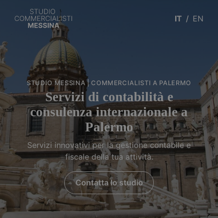
IT
EN
STUDIO MESSINA | COMMERCIALISTI A PALERMO
Servizi di contabilità e
consulenza internazionale a
Palermo
Servizi innovativi per la gestione contabile e
fiscale della tua attività.
Contatta lo studio